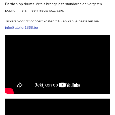
Pardon
op drums. Artois brengt jazz standards en vergeten
popnummers in een nieuw jazzjasje.
Tickets voor dit concert kosten €18 en kan je bestellen via
info@atelier1868.be