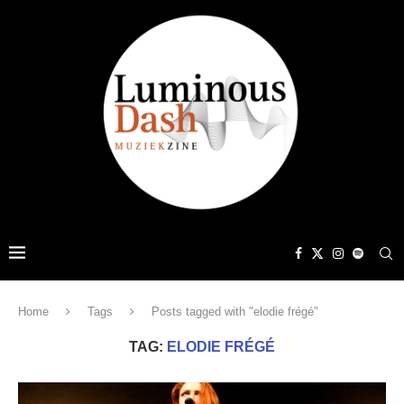
Home
Tags
Posts tagged with "elodie frégé"
TAG:
ELODIE FRÉGÉ