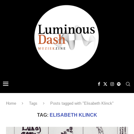
Home
Tags
Posts tagged with "Elisabeth Klinck"
TAG:
ELISABETH KLINCK