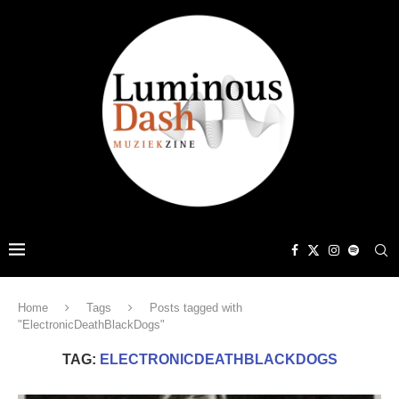
Home
Tags
Posts tagged with
"ElectronicDeathBlackDogs"
TAG:
ELECTRONICDEATHBLACKDOGS