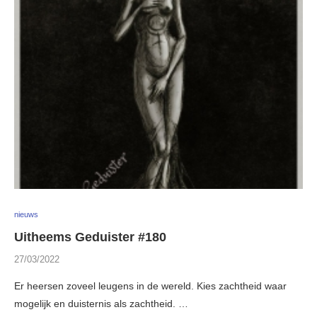
nieuws
Uitheems Geduister #180
27/03/2022
Er heersen zoveel leugens in de wereld. Kies zachtheid waar
mogelijk en duisternis als zachtheid. …