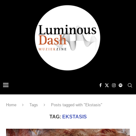
Home
Tags
Posts tagged with "Ekstasis"
TAG:
EKSTASIS