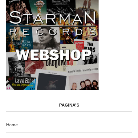
PAGINA’S
Home