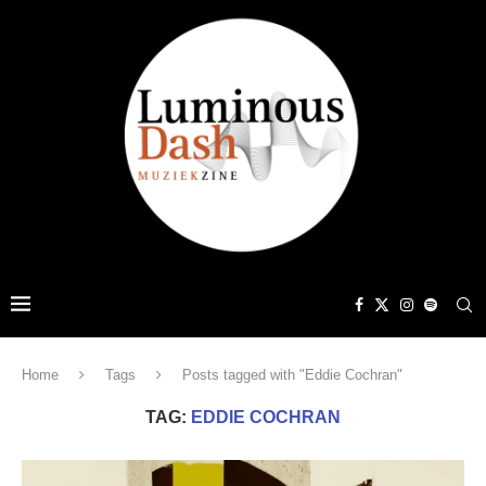
Home
Tags
Posts tagged with "Eddie Cochran"
TAG:
EDDIE COCHRAN