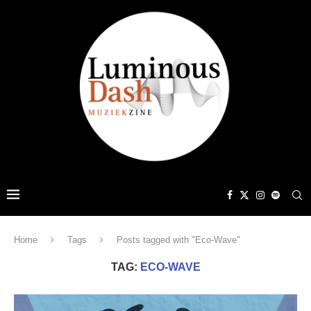
Home
Tags
Posts tagged with "Eco-Wave"
TAG:
ECO-WAVE