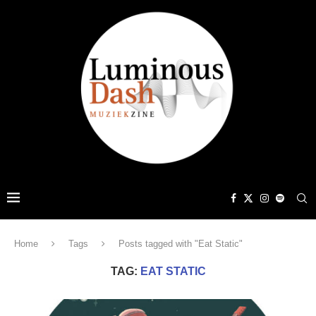
Home
Tags
Posts tagged with "Eat Static"
TAG:
EAT STATIC