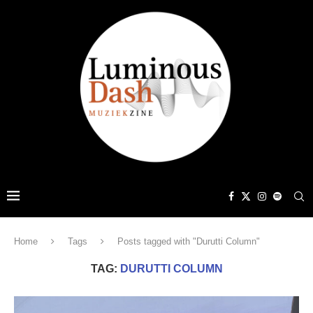
Home
Tags
Posts tagged with "Durutti Column"
TAG:
DURUTTI COLUMN