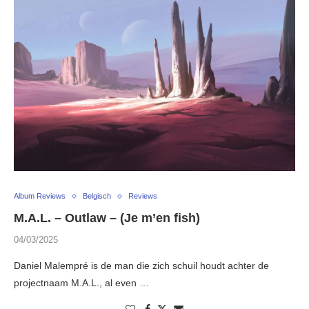
Album Reviews
Belgisch
Reviews
M.A.L. – Outlaw – (Je m’en fish)
04/03/2025
Daniel Malempré is de man die zich schuil houdt achter de
projectnaam M.A.L., al even …