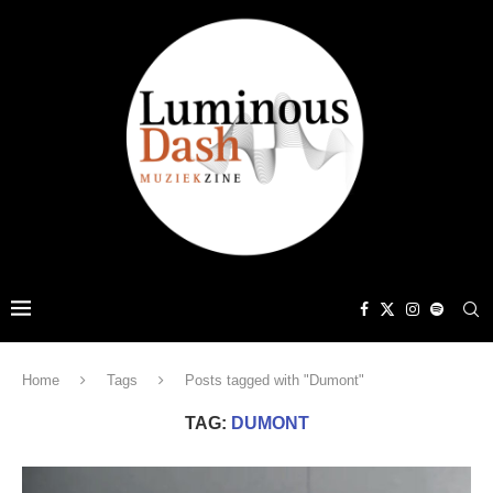
Home
Tags
Posts tagged with "Dumont"
TAG:
DUMONT