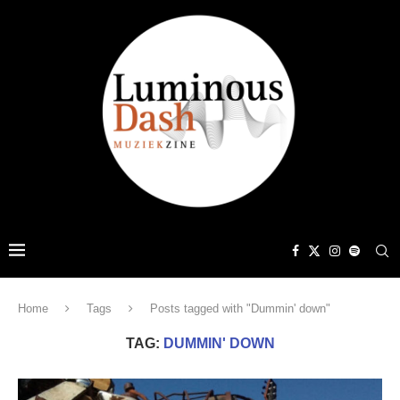
Home
Tags
Posts tagged with "Dummin' down"
TAG:
DUMMIN' DOWN