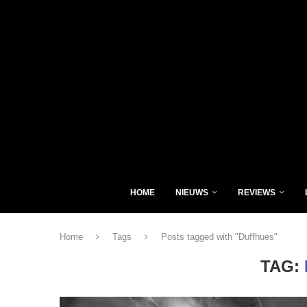
HOME
NIEUWS
REVIEWS
Home
Tags
Posts tagged with "Duffhues"
TAG: