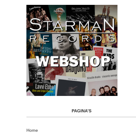
PAGINA’S
Home