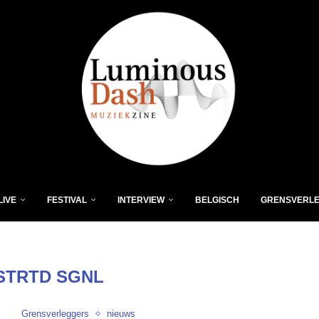
LIVE
FESTIVAL
INTERVIEW
BELGISCH
GRENSVERL
STRTD SGNL
Grensverleggers
nieuws