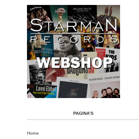
PAGINA’S
Home