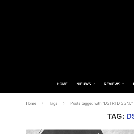
HOME
NIEUWS
REVIEWS
Home
Tags
Posts tagged with "DSTRTD SGNL"
TAG:
D