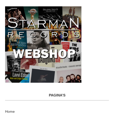
PAGINA’S
Home