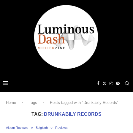
Home
Tags
Posts tagged with "Drunkabily Records"
TAG:
DRUNKABILY RECORDS
Album Reviews
Belgisch
Reviews