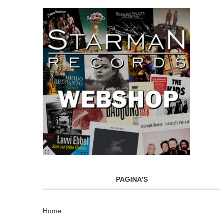
PAGINA’S
Home