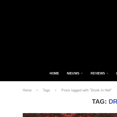
HOME
NIEUWS
REVIEWS
Home
Tags
Posts tagged with "Drunk In Hell"
TAG:
DR