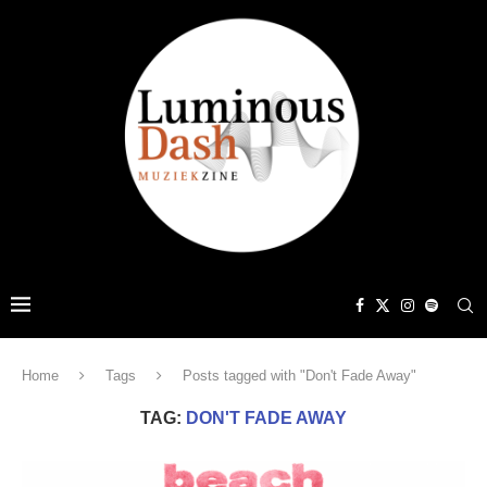
Home
Tags
Posts tagged with "Don't Fade Away"
TAG:
DON'T FADE AWAY