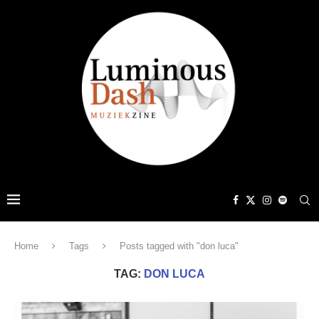
Home
Tags
Posts tagged with "don luca"
TAG:
DON LUCA