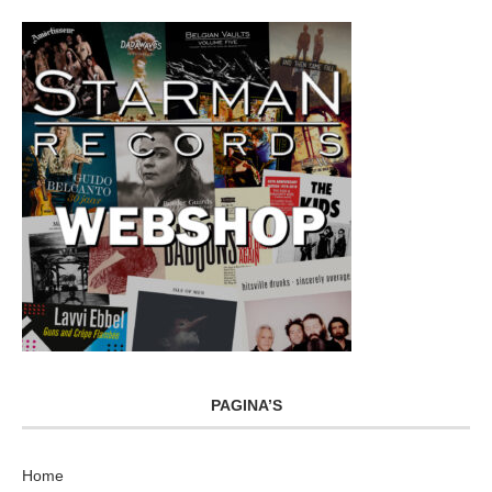
PAGINA’S
Home