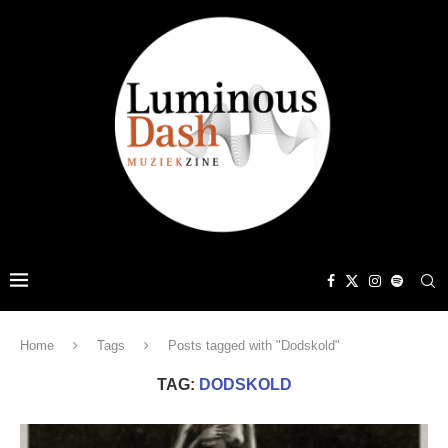
Home
Tags
Posts tagged with "Dodskold"
TAG:
DODSKOLD