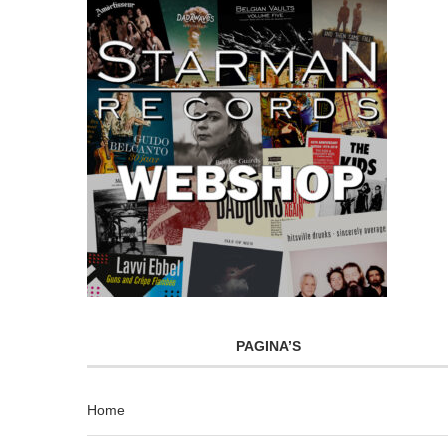
PAGINA’S
Home