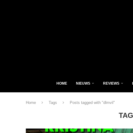
HOME
NIEUWS
REVIEWS
Home
Tags
Posts tagged with "dlmvil"
TAG