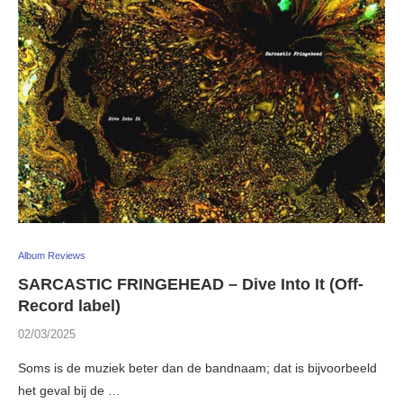
Album Reviews
SARCASTIC FRINGEHEAD – Dive Into It (Off-
Record label)
02/03/2025
Soms is de muziek beter dan de bandnaam; dat is bijvoorbeeld
het geval bij de …