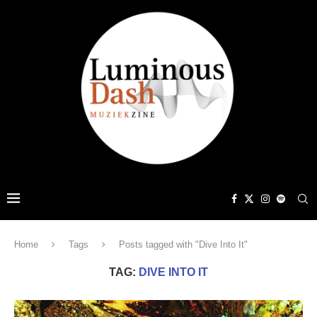
Home
Tags
Posts tagged with "Dive Into It"
TAG:
DIVE INTO IT