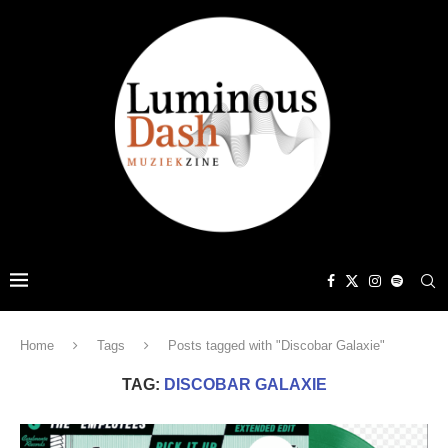
Home
Tags
Posts tagged with "Discobar Galaxie"
TAG:
DISCOBAR GALAXIE