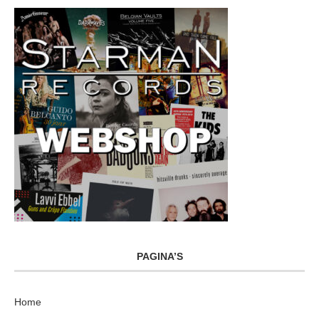
PAGINA’S
Home