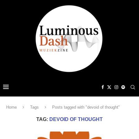
Home
Tags
Posts tagged with "devoid of thought"
TAG:
DEVOID OF THOUGHT