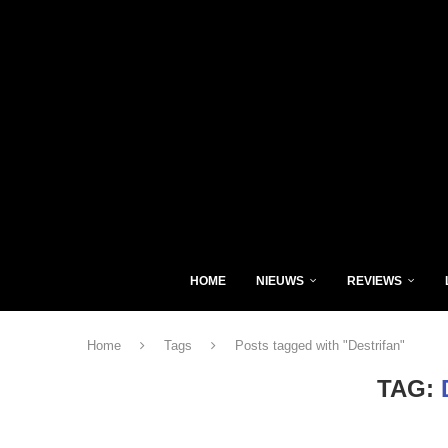
HOME
NIEUWS
REVIEWS
Home
Tags
Posts tagged with "Destrifan"
TAG: