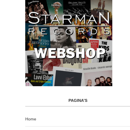
PAGINA’S
Home