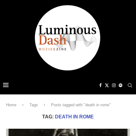
Home
Tags
Posts tagged with "death in rome"
TAG:
DEATH IN ROME