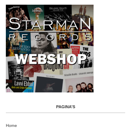
PAGINA’S
Home