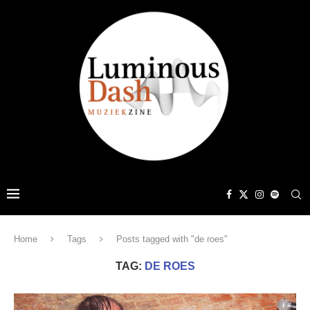
Home
Tags
Posts tagged with "de roes"
TAG:
DE ROES