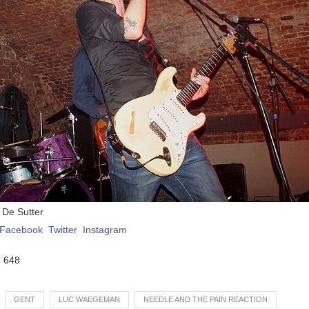
 De Sutter
Facebook
Twitter
Instagram
:
648
GENT
LUC WAEGEMAN
NEEDLE AND THE PAIN REACTION