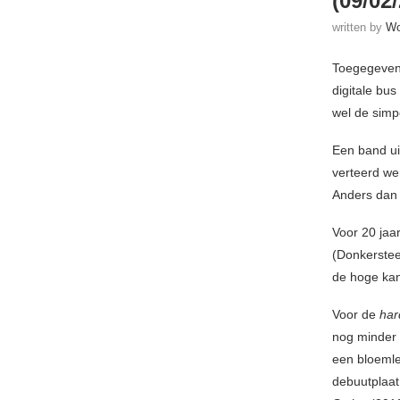
(09/02
written by
Wo
Toegegeven,
digitale bus
wel de simp
Een band ui
verteerd we
Anders dan S
Voor 20 jaa
(Donkerstee
de hoge kan
Voor de
har
nog minder 
een bloemle
debuutplaat