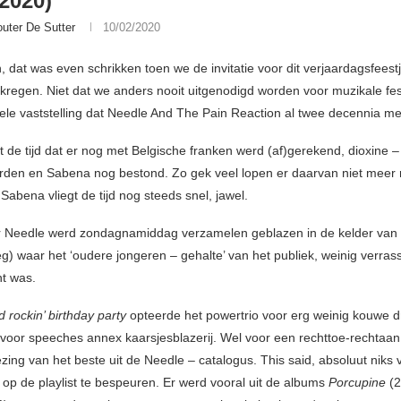
/2020)
uter De Sutter
10/02/2020
 dat was even schrikken toen we de invitatie voor dit verjaardagsfeestj
 kregen. Niet dat we anders nooit uitgenodigd worden voor muzikale fest
ele vaststelling dat Needle And The Pain Reaction al twee decennia me
t de tijd dat er nog met Belgische franken werd (af)gerekend, dioxine –
rden en Sabena nog bestond. Zo gek veel lopen er daarvan niet meer 
abena vliegt de tijd nog steeds snel, jawel.
r Needle werd zondagnamiddag verzamelen geblazen in de kelder van
g) waar het ‘oudere jongeren – gehalte’ van het publiek, weinig verras
t was.
d rockin’ birthday party
opteerde het powertrio voor erg weinig kouwe d
voor speeches annex kaarsjesblazerij. Wel voor een rechttoe-rechtaa
zing van het beste uit de Needle – catalogus. This said, absoluut niks 
 op de playlist te bespeuren. Er werd vooral uit de albums
Porcupine
(2