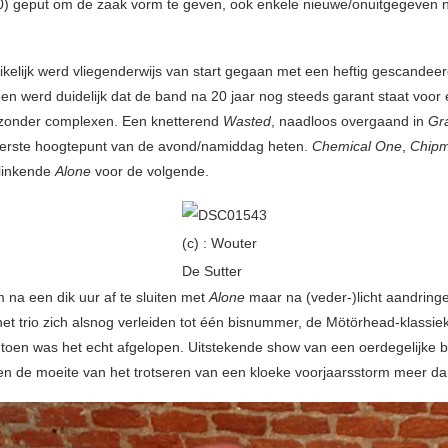
) geput om de zaak vorm te geven, ook enkele nieuwe/onuitgegeven
ikelijk werd vliegenderwijs van start gegaan met een heftig gescandee
een werd duidelijk dat de band na 20 jaar nog steeds garant staat voor 
 zonder complexen. Een knetterend
Wasted
, naadloos overgaand in
Gr
eerste hoogtepunt van de avond/namiddag heten.
Chemical One
,
Chip
klinkende
Alone
voor de volgende.
(c) : Wouter
De Sutter
 na een dik uur af te sluiten met
Alone
maar na (veder-)licht aandring
 het trio zich alsnog verleiden tot één bisnummer, de Mötörhead-klassi
 toen was het echt afgelopen. Uitstekende show van een oerdegelijke 
en de moeite van het trotseren van een kloeke voorjaarsstorm meer d