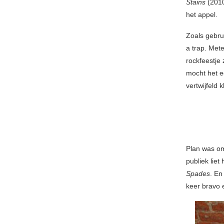
Stains
(2010
het appel.
Zoals gebru
a trap. Met
rockfeestje
mocht het 
vertwijfeld 
Plan was om
publiek liet
Spades
. En
keer bravo 