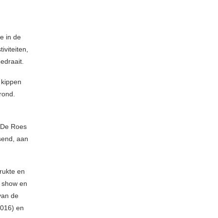
e in de
iviteiten,
edraait.
 kippen
rond.
 De Roes
send, aan
rukte en
n show en
van de
016) en