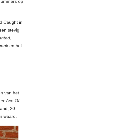
 nummers op
rd Caught in
een stevig
anted
,
monk
en het
en van het
eker
Ace Of
band, 20
an waard.