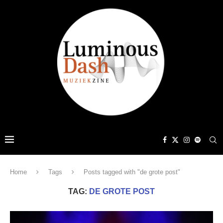
Home
Tags
Posts tagged with "de grote post"
TAG:
DE GROTE POST