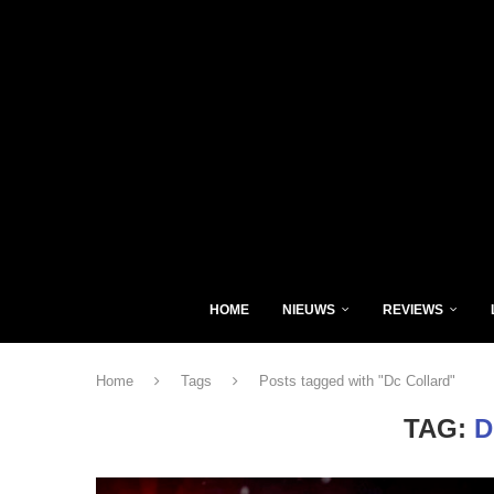
HOME
NIEUWS
REVIEWS
Home
Tags
Posts tagged with "Dc Collard"
TAG:
D