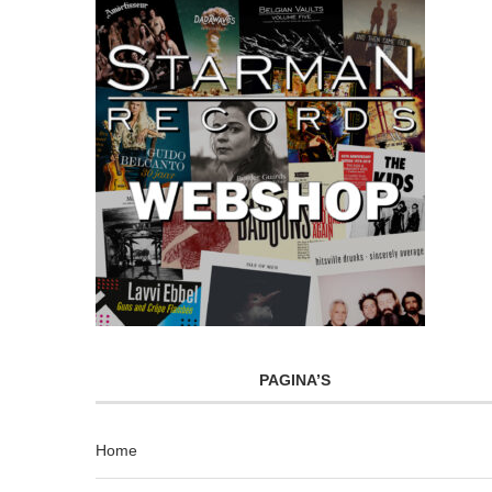
PAGINA’S
Home