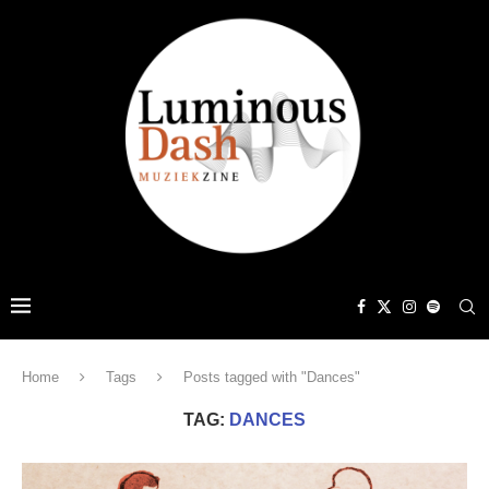
Home
Tags
Posts tagged with "Dances"
TAG:
DANCES