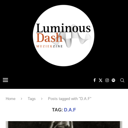
Home
Tags
Posts tagged with "D.A.F"
TAG:
D.A.F