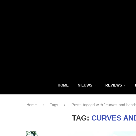
HOME
NIEUWS
REVIEWS
Home
Tags
Posts tagged with "curves and bends
TAG:
CURVES AN