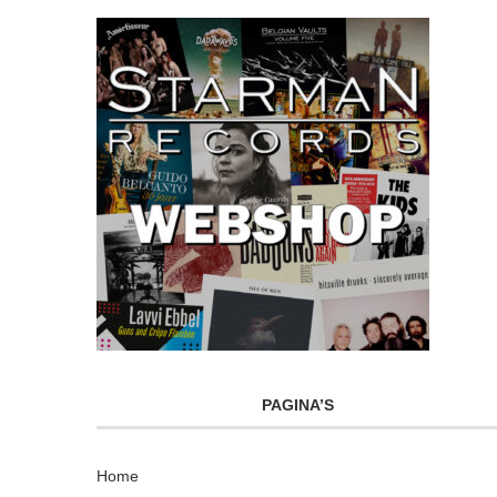
PAGINA’S
Home