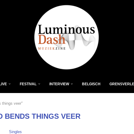
LIVE
FESTIVAL
INTERVIEW
BELGISCH
GRENSVERL
 things veer"
D BENDS THINGS VEER
Singles