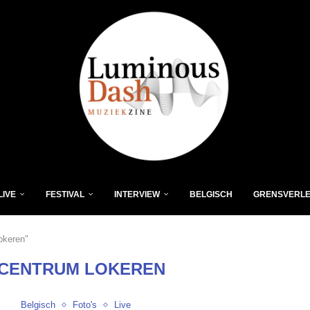
LIVE
FESTIVAL
INTERVIEW
BELGISCH
GRENSVERL
okeren"
CENTRUM LOKEREN
Belgisch
Foto's
Live