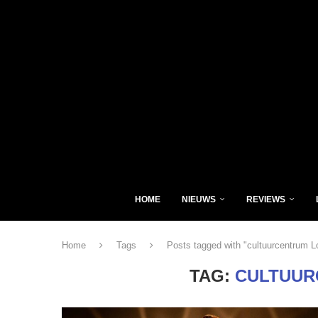
HOME
NIEUWS
REVIEWS
Home
Tags
Posts tagged with "cultuurcentrum L
TAG:
CULTUUR