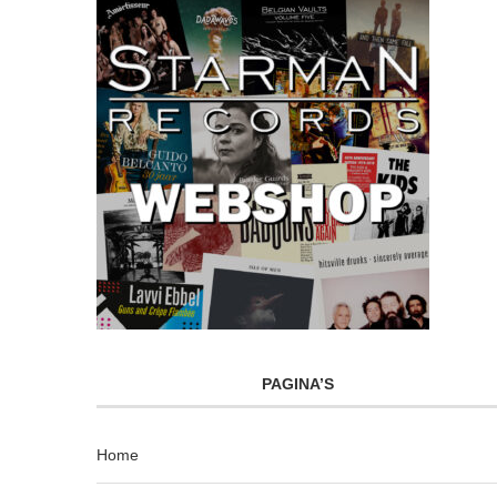
PAGINA’S
Home