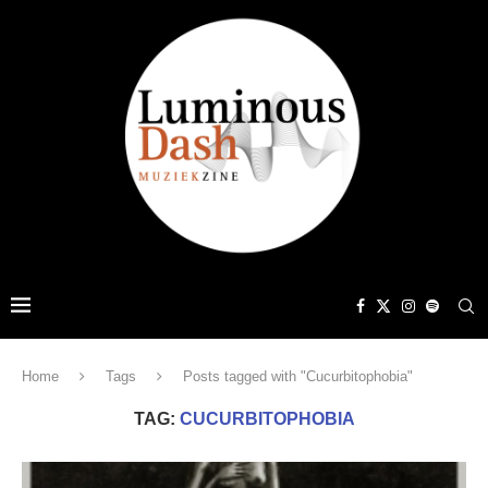
Home
Tags
Posts tagged with "Cucurbitophobia"
TAG:
CUCURBITOPHOBIA