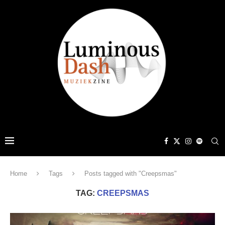
Home
Tags
Posts tagged with "Creepsmas"
TAG:
CREEPSMAS