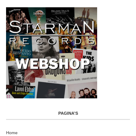
PAGINA’S
Home