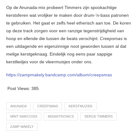
Op de Anunada-mix probeert Timmers zijn spookachtige
kerstsferen wat vrolijker te maken door drum-‘n-bass patronen
te gebruiken. Het gaat er zelfs heel etherisch aan toe. De koren
op deze track zorgen voor een ranzige tegenstrijdigheid van
hoop en ellende die tussen de beats verschijnt.
Creepsmas
is
een uitdagende en eigenzinnige noot geworden tussen al dat
melige kerstgeknaag. Eindelijk nog eens paar sappige
kerstliedjes voor de vleermuisjes onder ons.
https://zampmakely.bandcamp.com/album/creepsmas
Post Views:
385
ANUNADA
CREEPSMAS
KERSTMUZIEK
MINT NARCOSIS
MISANTRONICS
SERGE TIMMERS
ZAMP MAKELY