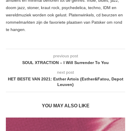
ambient en minimal behoren tot de genres. Indie, blues, jazz,
doom jazz, stoner, kraut rock, psychedelica, techno, IDM en
wereldmuziek worden ook gelust. Platenwinkels, cd beurzen en
rommelmarkten zijn de favoriete plaatsen van Patsker om rond
te hangen.
previous post
SOUL XTRACTION – I Will Surrender To You
next post
HET BESTE VAN 2021: Esther Artois (Esther&Fatou, Depot
Leuven)
YOU MAY ALSO LIKE