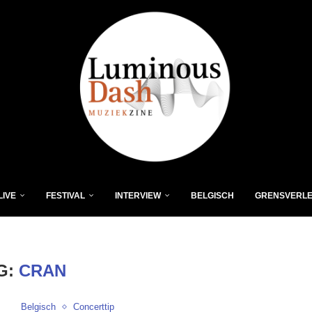
LIVE
FESTIVAL
INTERVIEW
BELGISCH
GRENSVERL
G:
CRAN
Belgisch
Concerttip