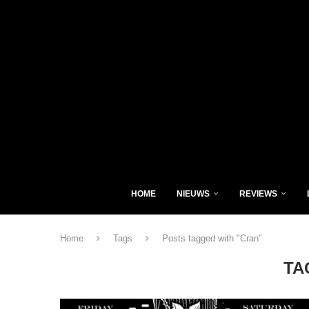
HOME
NIEUWS
REVIEWS
Home
Tags
Posts tagged with "Cran"
TA