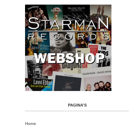
PAGINA’S
Home