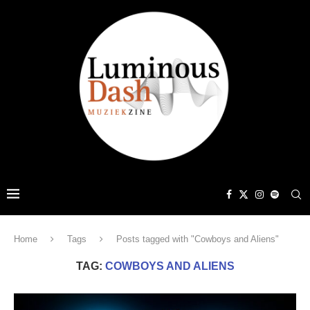
Home
Tags
Posts tagged with "Cowboys and Aliens"
TAG:
COWBOYS AND ALIENS