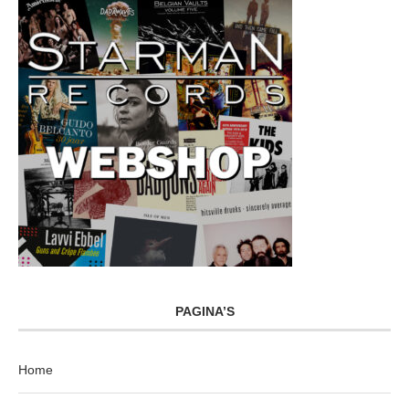
PAGINA’S
Home