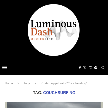
Home
Tags
Posts tagged with "Couchsurfing"
TAG:
COUCHSURFING