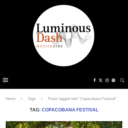
Home
Tags
Posts tagged with "Copacobana Festival"
TAG:
COPACOBANA FESTIVAL