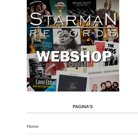
PAGINA’S
Home