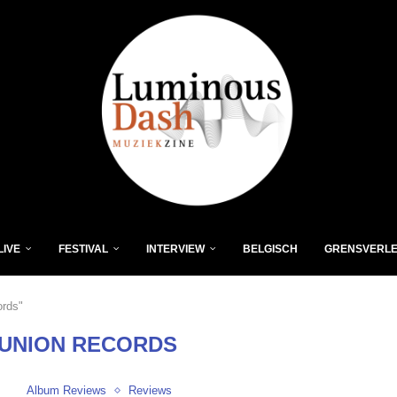
LIVE
FESTIVAL
INTERVIEW
BELGISCH
GRENSVERL
ords"
UNION RECORDS
Album Reviews
Reviews