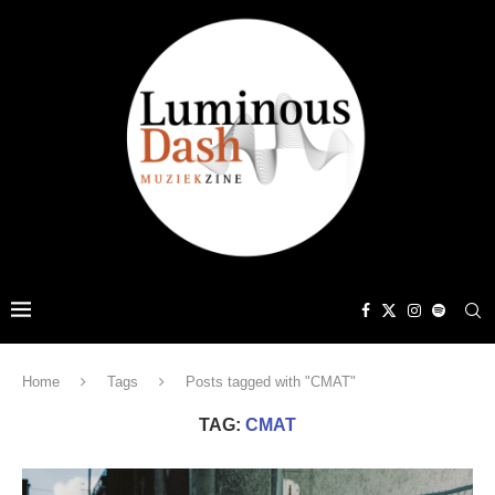
Home
Tags
Posts tagged with "CMAT"
TAG:
CMAT