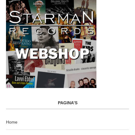
PAGINA’S
Home