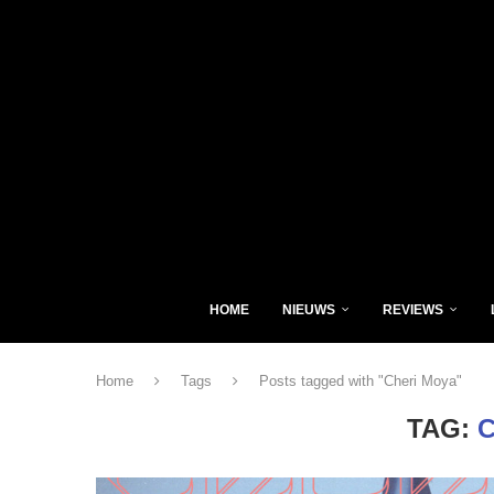
HOME
NIEUWS
REVIEWS
Home
Tags
Posts tagged with "Cheri Moya"
TAG: