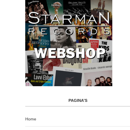
PAGINA’S
Home