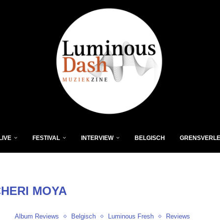
LIVE
FESTIVAL
INTERVIEW
BELGISCH
GRENSVERL
CHERI MOYA
Album Reviews
Belgisch
Luminous Fresh
Reviews