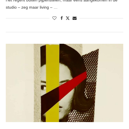
Het regent buiten pijpenstelen, maar eens aangekomen in de
studio – zeg maar living – …