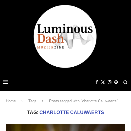
Home
Tags
Posts tagged with "charlotte Caluwaerts"
TAG:
CHARLOTTE CALUWAERTS