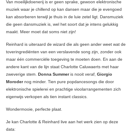
Van moeilijkdoenerij is er geen sprake, gewoon elektronische
muziek waar je chillend op kan dansen maar die je evengoed
kan absorberen terwijl je thuis in de luie zetel ligt. Dansmuziek
die geen dansmuziek is, wel het soort dat je intens gelukkig
maakt. Meer moet dat soms niet zijn!
Reinhard is uiteraard de wizard die als geen ander weet wat de
toveringrediënten van een verslavende song zijn, zonder ook
maar één commerciële toegeving te moeten doen. En aan de
andere kant van de lijn staat Charlotte Caluwaerts met haar
zweverige stem.
Donna Summer
is nooit veraf,
Giorgio
Moroder
nog minder. Tien pure popdancesongs die door
elektronische spielerei en prachtige vioolarrangementen zich
eigenwijs verkopen als tien instant classics.
Wondermooie, perfecte plaat.
Je kan Charlotte & Reinhard live aan het werk zien op deze
data: