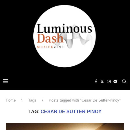
Home
Tags
Posts tagged with "Cesar De Sutter-Pinoy"
TAG:
CESAR DE SUTTER-PINOY