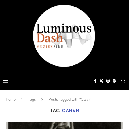
Home
Tags
Posts tagged with "Carvr"
TAG:
CARVR