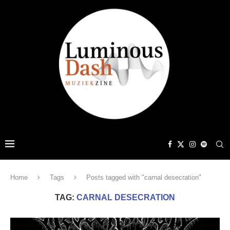
Home
Tags
Posts tagged with "carnal desecration"
TAG:
CARNAL DESECRATION