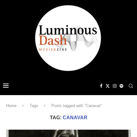
Home
Tags
Posts tagged with "Canavar"
TAG:
CANAVAR